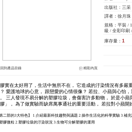
出版社：三采
譯者：徐月珠
規格：平裝 / 164
級 / 全彩印刷 
1
庫存量：
-
回到產品目錄
精彩內頁
膠實在太好用了，生活中無所不在， 它造成的汙染情況有多嚴重
？ 愛護地球的心意， 跟戀愛的心情很像？ 若拉、小蘋與心怡
。 三人發現不易分解的塑膠垃圾，會傷害許多動物， 於是小蘋
膠」， 為了做實驗而缺席萬事通社的重要活動， 若拉對小蘋開
第二部的3大特色】 1.介紹最新科技趨勢與議題 2.操作生活化的科學實驗 3.補
塑膠微粒 2.塑膠垃圾的汙染狀況 3.生物可分解塑膠的運用