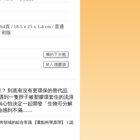
頁 / 18.5 x 25 x 1.4 cm / 普通
/ 初版
？ 到底有沒有更環保的替代品
，遇到一隻脖子被塑膠環套住的流浪
與心怡決定一起開發「生物可分解
始感到不滿……
充跨領域的綜合常識 【重點科學原理】 1.認