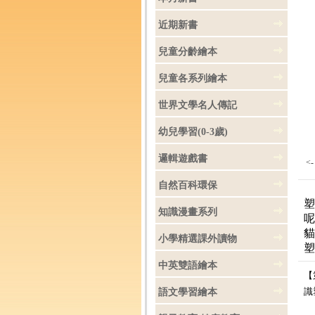
近期新書
兒童分齡繪本
兒童各系列繪本
世界文學名人傳記
幼兒學習(0-3歲)
邏輯遊戲書
<
自然百科環保
塑
知識漫畫系列
呢
貓
小學精選課外讀物
塑
中英雙語繪本
【
識
語文學習繪本