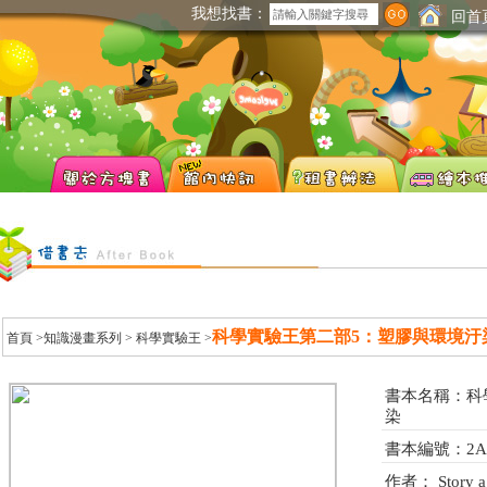
我想找書：
回首
科學實驗王第二部5：塑膠與環境汙
首頁
>知識漫畫系列 >
科學實驗王
>
書本名稱：科
染
書本編號：2A3
作者： Stor