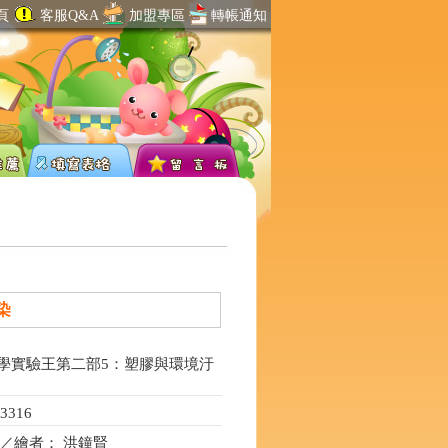
頁
客服Q&A
加盟專區
轉帳通知
染
學實驗王第二部5：塑膠與環境汙
316
y a／繪者： 洪鐘賢