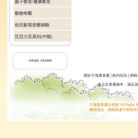
親子教育/健康教育
動物奇觀
幼兒影視音樂律動
泛亞力豆系列(中階)
VIEWS: 632998
關於方塊書童書
│
館內快訊
│
網路
多元化童書
繪本
，滿足
方塊書童書出租館 All Rights
總部地址：桃園縣蘆竹鄉南崁路