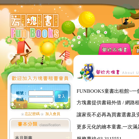
FUNBOOKS童書出租館
帳號：
密碼：
方塊書提供書籍外借 / 網路租書
忘記密碼
加入會員
讓家長不必再為買書選書及
更多元化的繪本童書,一次滿
本月新書
服務專線:03-3115551