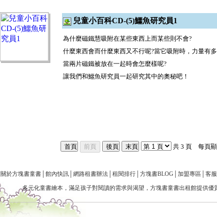
兒童小百科CD-(5)鱷魚研究員1
為什麼磁鐵慧吸附在某些東西上而某些則不會
?
什麼東西會而什麼東西又不行呢
?
當它吸附時，力量有多
當兩片磁鐵被放在一起時會怎麼樣呢
?
讓我們和鱷魚研究員一起研究其中的奧秘吧！
共 3 頁 每頁
關於方塊書童書
│
館內快訊
│
網路租書辦法
│
租閱排行
│
方塊書BLOG
│
加盟專區
│
客服
多元化童書
繪本
，滿足孩子對閱讀的需求與渴望，方塊書童書出租館提供優