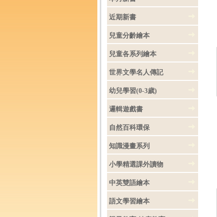
近期新書
兒童分齡繪本
兒童各系列繪本
世界文學名人傳記
幼兒學習(0-3歲)
邏輯遊戲書
自然百科環保
知識漫畫系列
小學精選課外讀物
中英雙語繪本
語文學習繪本