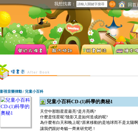
我想找書：
回首
影視音樂律動 / 兒童小百科
兒童小百科CD-(1)科學的奧秘1
天空中那顆星星最亮
?
是月亮嗎
?
什麼是恆星呢
?
陰影又是如何造成的呢
?
為什麼有白天和晚上呢
?
原來移動的是地球而不是太陽啊
讓我們跟好奇貓一齊來研究吧！