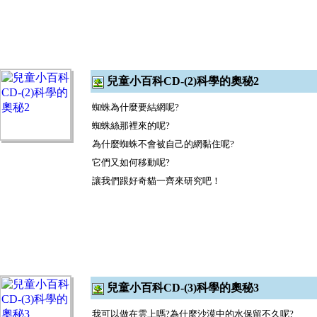
兒童小百科CD-(2)科學的奧秘2
蜘蛛為什麼要結網呢
?
蜘蛛絲那裡來的呢
?
為什麼蜘蛛不會被自己的網黏住呢
?
它們又如何移動呢
?
讓我們跟好奇貓一齊來研究吧！
兒童小百科CD-(3)科學的奧秘3
我可以做在雲上嗎
?
為什麼沙漠中的水保留不久呢
?