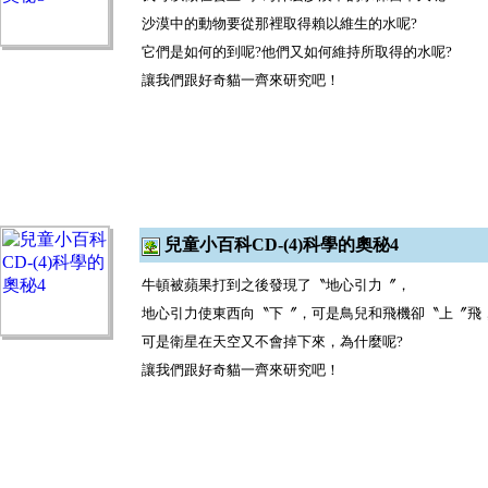
沙漠中的動物要從那裡取得賴以維生的水呢
?
它們是如何的到呢
?
他們又如何維持所取得的水呢
?
讓我們跟好奇貓一齊來研究吧！
兒童小百科CD-(4)科學的奧秘4
牛頓被蘋果打到之後發現了〝地心引力〞，
地心引力使東西向〝下〞，可是鳥兒和飛機卻〝上〞飛
可是衛星在天空又不會掉下來，為什麼呢
?
讓我們跟好奇貓一齊來研究吧！