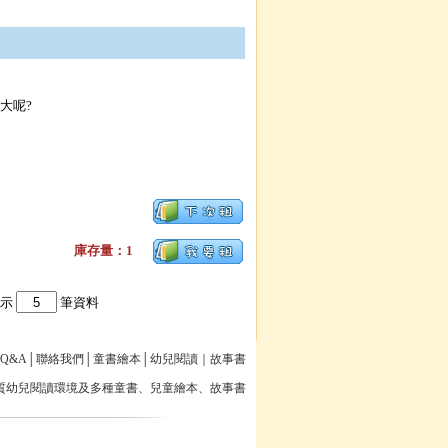
大呢
?
庫存量：1
顯示
筆資料
Q&A
│
聯絡我們
│
童書繪本
│
幼兒閱讀
｜
故事書
質幼兒閱讀環境及多種童書、
兒童繪本
、故事書