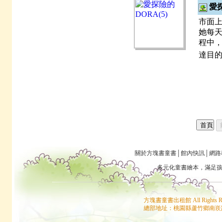
愛探
市面上
她每天
程中，
達目
關於方塊書童書
│
館內快訊
│
網路
多元化童書
繪本
，滿足
方塊書童書出租館 All Rights
總部地址：桃園縣蘆竹鄉南崁路