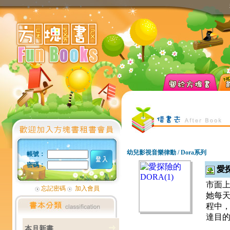
幼兒影視音樂律動 / Dora系列
帳號：
密碼：
愛探
市面上
忘記密碼
加入會員
她每天
程中，
達目
本月新書