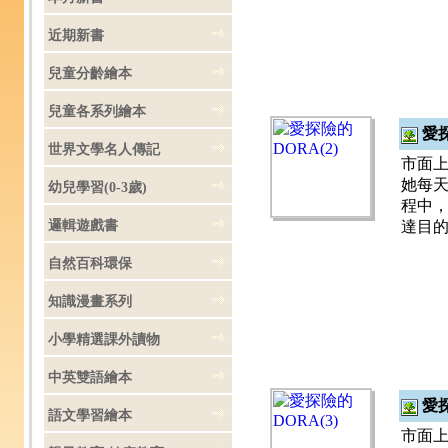
近期新書
兒童分齡繪本
兒童各系列繪本
愛探
世界文學名人傳記
市面上
她每天
幼兒學習(0-3歲)
程中，
邏輯遊戲書
達目
自然百科環保
知識漫畫系列
小學精選課外讀物
中英雙語繪本
愛探
語文學習繪本
市面上